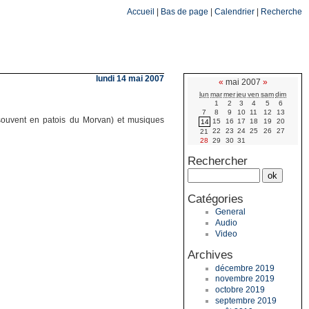
Accueil
|
Bas de page
|
Calendrier
|
Recherche
lundi 14 mai 2007
«
mai 2007
»
lun
mar
mer
jeu
ven
sam
dim
1
2
3
4
5
6
7
8
9
10
11
12
13
 (souvent en patois du Morvan) et musiques
15
16
17
18
19
20
14
22
23
24
25
26
27
21
28
29
30
31
Rechercher
Catégories
General
Audio
Video
Archives
décembre 2019
novembre 2019
octobre 2019
septembre 2019